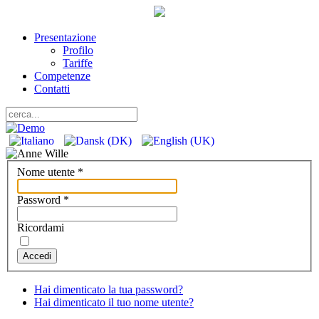
Presentazione
Profilo
Tariffe
Competenze
Contatti
Nome utente
*
Password
*
Ricordami
Accedi
Hai dimenticato la tua password?
Hai dimenticato il tuo nome utente?