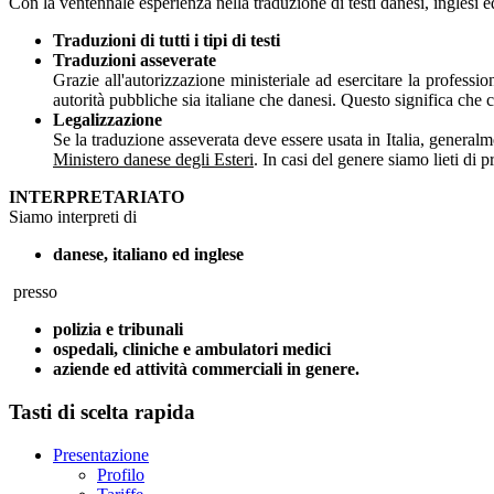
Con la ventennale esperienza nella traduzione di testi danesi, inglesi ed
Traduzioni di tutti i tipi di testi
Traduzioni asseverate
Grazie all'autorizzazione ministeriale ad esercitare la profession
autorità pubbliche sia italiane che danesi. Questo significa che co
Legalizzazione
Se la traduzione asseverata deve essere usata in Italia, general
Ministero danese degli Esteri
. In casi del genere siamo lieti di p
INTERPRETARIATO
Siamo interpreti di
danese, italiano ed inglese
presso
polizia e tribunali
ospedali, cliniche e ambulatori medici
aziende ed attività commerciali in genere.
Tasti di scelta rapida
Presentazione
Profilo