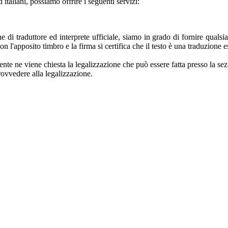
 italiani, possiamo offrire i seguenti servizi:
e di traduttore ed interprete ufficiale, siamo in grado di fornire qualsia
n l'apposito timbro e la firma si certifica che il testo è una traduzione es
mente ne viene chiesta la legalizzazione che può essere fatta presso la 
rovvedere alla l
egalizzazione.